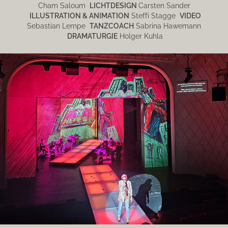
Cham Saloum
LICHTDESIGN
Carsten Sander
ILLUSTRATION & ANIMATION
Steffi Stagge
VIDEO
Sebastian Lempe
TANZCOACH
Sabrina Hawemann
DRAMATURGIE
Holger Kuhla