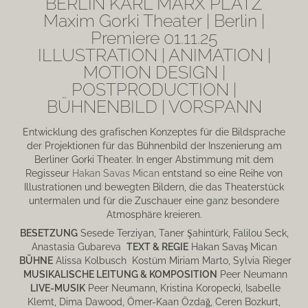
BERLIN KARL MARX PLATZ
Maxim Gorki Theater | Berlin |
Premiere 01.11.25
ILLUSTRATION | ANIMATION |
MOTION DESIGN |
POSTPRODUCTION |
BÜHNENBILD | VORSPANN
Entwicklung des grafischen Konzeptes für die Bildsprache
der Projektionen für das Bühnenbild der Inszenierung am
Berliner Gorki Theater. In enger Abstimmung mit dem
Regisseur
Hakan Savas Mican
entstand so eine Reihe von
Illustrationen und bewegten Bildern, die das Theaterstück
untermalen und für die Zuschauer eine ganz besondere
Atmosphäre kreieren.
BESETZUNG
Sesede Terziyan, Taner Şahintürk, Falilou Seck,
Anastasia Gubareva
TEXT & REGIE
Hakan Savaş Mican
BÜHNE
Alissa Kolbusch Kostüm Miriam Marto, Sylvia Rieger
MUSIKALISCHE LEITUNG & KOMPOSITION
Peer Neumann
LIVE-MUSIK
Peer Neumann, Kristina Koropecki, Isabelle
Klemt, Dima Dawood, Ömer-Kaan Özdağ, Ceren Bozkurt,