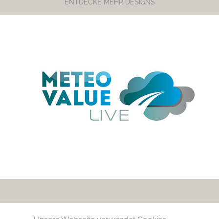
ENTDECKE MEHR DESIGNS
METEO VALUE
STEFFI STAGGE | ORANIENPLATZ 1 | 10999 BERLIN | TEL 0176
617 196 84 | INFO@STEFFISTAGGE.DE |